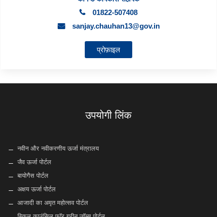
01822-507408
sanjay.chauhan13@gov.in
प्रोफ़ाइल
उपयोगी लिंक
नवीन और नवीकरणीय ऊर्जा मंत्रालय
जैव ऊर्जा पोर्टल
बायोगैस पोर्टल
अक्षय ऊर्जा पोर्टल
आजादी का अमृत महोत्सव पोर्टल
स्किल काउंसिल फॉर ग्रीन जॉब्स पोर्टल