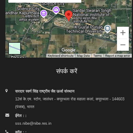
संपर्क करें
सरदार स्वर्ण सिंह राष्ट्रीय जैव ऊर्जा संस्थान
12वां के.एम. स्टोन, जालंधर - कपूरथला रोड वडाला कलां, कपूरथला - 144603
(पंजाब), भारत
ईमेल : :
sss.nibe@nibe.res.in
कॉल : :