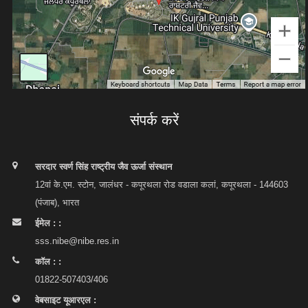
संपर्क करें
सरदार स्वर्ण सिंह राष्ट्रीय जैव ऊर्जा संस्थान
12वां के.एम. स्टोन, जालंधर - कपूरथला रोड वडाला कलां, कपूरथला - 144603
(पंजाब), भारत
ईमेल : :
sss.nibe@nibe.res.in
कॉल : :
01822-507403/406
वेबसाइट यूआरएल :