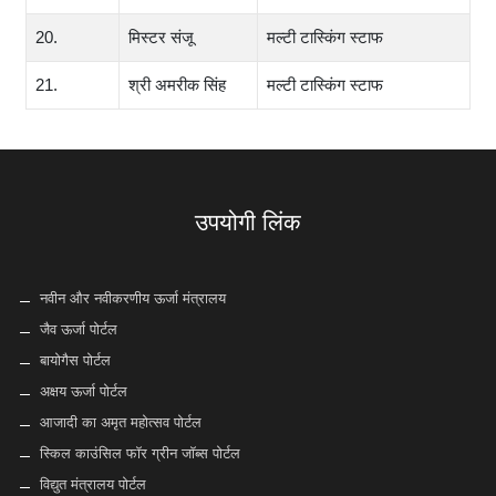
20.
मिस्टर संजू
मल्टी टास्किंग स्टाफ
21.
श्री अमरीक सिंह
मल्टी टास्किंग स्टाफ
उपयोगी लिंक
नवीन और नवीकरणीय ऊर्जा मंत्रालय
जैव ऊर्जा पोर्टल
बायोगैस पोर्टल
अक्षय ऊर्जा पोर्टल
आजादी का अमृत महोत्सव पोर्टल
स्किल काउंसिल फॉर ग्रीन जॉब्स पोर्टल
विद्युत मंत्रालय पोर्टल