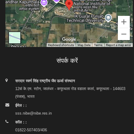
संपर्क करें
सरदार स्वर्ण सिंह राष्ट्रीय जैव ऊर्जा संस्थान
12वां के.एम. स्टोन, जालंधर - कपूरथला रोड वडाला कलां, कपूरथला - 144603
(पंजाब), भारत
ईमेल : :
sss.nibe@nibe.res.in
कॉल : :
01822-507403/406