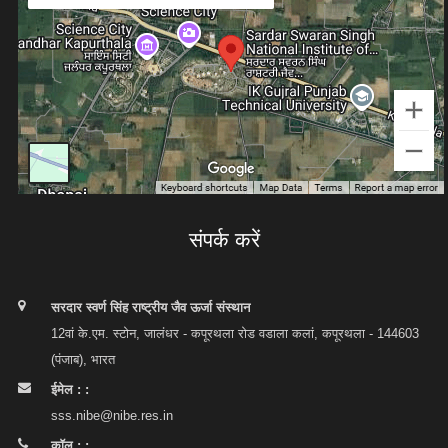
संपर्क करें
सरदार स्वर्ण सिंह राष्ट्रीय जैव ऊर्जा संस्थान
12वां के.एम. स्टोन, जालंधर - कपूरथला रोड वडाला कलां, कपूरथला - 144603
(पंजाब), भारत
ईमेल : :
sss.nibe@nibe.res.in
कॉल : :