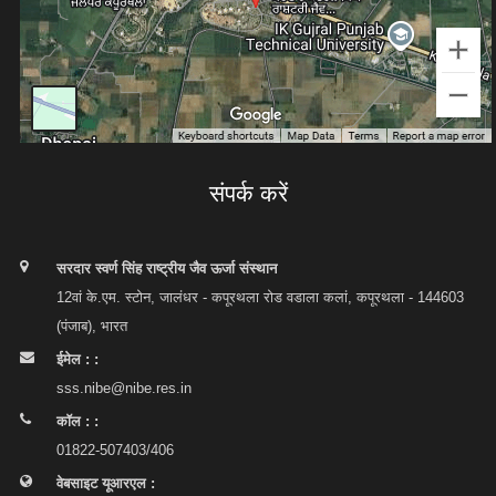
संपर्क करें
सरदार स्वर्ण सिंह राष्ट्रीय जैव ऊर्जा संस्थान
12वां के.एम. स्टोन, जालंधर - कपूरथला रोड वडाला कलां, कपूरथला - 144603
(पंजाब), भारत
ईमेल : :
sss.nibe@nibe.res.in
कॉल : :
01822-507403/406
वेबसाइट यूआरएल :