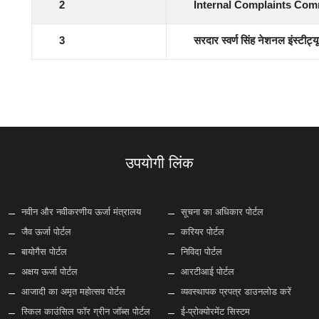
2
Internal Complaints Com
3
सरदार स्वर्ण सिंह नेशनल इंस्ट
उपयोगी लिंक
नवीन और नवीकरणीय ऊर्जा मंत्रालय
सूचना का अधिकार पोर्टल
जैव ऊर्जा पोर्टल
करियर पोर्टल
बायोगैस पोर्टल
निविदा पोर्टल
अक्षय ऊर्जा पोर्टल
आरटीआई पोर्टल
आजादी का अमृत महोत्सव पोर्टल
व्यवस्थापक प्रपत्र डाउनलोड करें
स्किल काउंसिल फॉर ग्रीन जॉब्स पोर्टल
ई-प्रोक्योरमेंट सिस्टम