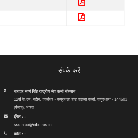
संपर्क करें
सरदार स्वर्ण सिंह राष्ट्रीय जैव ऊर्जा संस्थान
12वां के.एम. स्टोन, जालंधर - कपूरथला रोड वडाला कलां, कपूरथला - 144603
(पंजाब), भारत
ईमेल : :
sss.nibe@nibe.res.in
कॉल : :