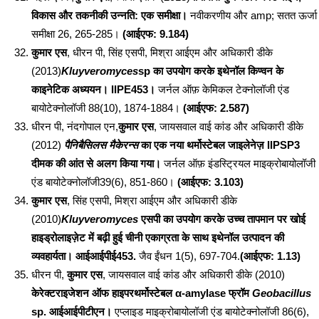
विकास और तकनीकी उन्नति: एक समीक्षा।
नवीकरणीय और amp; सतत ऊर्जा
समीक्षा 26, 265-285।
(आईएफ: 9.184)
कुमार एस
, धीरन पी, सिंह एसपी, मिश्रा आईएम और अधिकारी डीके
(2013)
Kluyveromyces
sp का उपयोग करके इथेनॉल किण्वन के
काइनेटिक अध्ययन। IIPE453।
जर्नल ऑफ़ केमिकल टेक्नोलॉजी एंड
बायोटेक्नोलॉजी 88(10), 1874-1884।
(आईएफ: 2.587)
धीरन पी, नंदगोपाल एन,
कुमार एस
, जायसवाल वाई कांड और अधिकारी डीके
(2012)
पैनिबैसिलस मैकेरन्स
का एक नया थर्मोस्टेबल जाइलेनेज़ IIPSP3
दीमक की आंत से अलग किया गया।
जर्नल ऑफ़ इंडस्ट्रियल माइक्रोबायोलॉजी
एंड बायोटेक्नोलॉजी39(6), 851-860।
(आईएफ: 3.103)
कुमार एस
, सिंह एसपी, मिश्रा आईएम और अधिकारी डीके
(2010)
Kluyveromyces
एसपी का उपयोग करके उच्च तापमान पर खोई
हाइड्रोलाइज़ेट में बढ़ी हुई चीनी एकाग्रता के साथ इथेनॉल उत्पादन की
व्यवहार्यता। आईआईपीई453.
जैव ईंधन 1(5), 697-704.
(आईएफ: 1.13)
धीरन पी,
कुमार एस
, जायसवाल वाई कांड और अधिकारी डीके (2010)
केरेक्टराइजेशन ऑफ हाइपरथर्मोस्टेबल α-amylase फ्रॉम
Geobacillus
sp. आईआईपीटीएन।
एप्लाइड माइक्रोबायोलॉजी एंड बायोटेक्नोलॉजी 86(6),