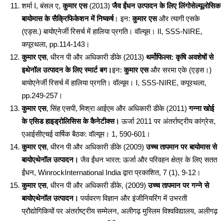
शर्मा I, बंसल ए,
कुमार एस
(2013)
जैव ईंधन उत्पादन के लिए लिंगोसेल्यूलोसिक
बायोमास के सैक्रिफिकेशन में निष्कर्ष
। इन:
कुमार एस
और त्यागी एसके
(एड्स.) बायोएनेर्जी रिसर्च में हालिया प्रगति। वॉल्यूम। II, SSS-NIRE,
कपूरथला, pp.114-143।
कुमार एस
, धीरन पी और अधिकारी डीके (2013)
थर्मोफिल्स: कृषि अवशेषों से
इथेनॉल उत्पादन के लिए स्मार्ट बग।
इन:
कुमार एस
और सरमा एके (एड्स।)
बायोएनेर्जी रिसर्च में हालिया प्रगति। वॉल्यूम। I, SSS-NIRE, कपूरथला,
pp.249-257।
कुमार एस
, सिंह एसपी, मिश्रा आईएम और अधिकारी डीके (2011)
गन्ना खोई
के एसिड हाइड्रोलिसिस के कैनेटीक्स।
ऊर्जा 2011 पर अंतर्राष्ट्रीय कांग्रेस,
एआईसीएचई वार्षिक बैठक: वॉल्यूम। 1, 590-601।
कुमार एस
, धीरन पी और अधिकारी डीके (2009)
उच्च तापमान पर बायोमास से
बायोएथेनॉल उत्पादन।
जैव ईंधन भारत: ऊर्जा और परिवहन क्षेत्र के लिए सतत
ईंधन, WinrockInternational India द्वारा प्रकाशित, 7 (1), 9-12।
कुमार एस
, धीरन पी और अधिकारी डीके, (2009)
उच्च तापमान पर गन्ने से
बायोएथेनॉल उत्पादन।
पर्यावरण विज्ञान और इंजीनियरिंग में उभरती
प्रौद्योगिकियों पर अंतर्राष्ट्रीय सम्मेलन, अलीगढ़ मुस्लिम विश्वविद्यालय, अलीगढ़