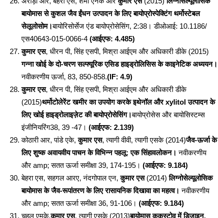
अरोड़ा आर, बेहेरा एस, शर्मा एनके और
कुमार एस
(2015)
लिग्नोसेल्यूलोसिक
बायोमास से कुशल जैव ईंधन उत्पादन के लिए बायोप्रोस्पेक्टिंग थर्मोस्टेबल
सेलूलोसोम।
बायोरिसोर्सेज एंड बायोप्रोसेसिंग, 2:38। डीओआई: 10.1186/
एस40643-015-0066-4
(आईएफ: 4.485)
कुमार एस
, धीरन पी, सिंह एसपी, मिश्रा आईएम और अधिकारी डीके (2015)
गन्ना खोई के दो-चरण सल्फ्यूरिक एसिड हाइड्रोलिसिस के काइनेटिक अध्ययन।
नवीकरणीय ऊर्जा, 83, 850-858.
(IF: 4.9)
कुमार एस
, धीरन पी, सिंह एसपी, मिश्रा आईएम और अधिकारी डीके
(2015)
थर्मोटोलेरेंट खमीर का उपयोग करके इथेनॉल और xylitol उत्पादन के
लिए खोई हाइड्रोलाइज़ेट की बायोप्रोसेसिंग।
बायोप्रोसेस और बायोसिस्टम्स
इंजीनियरिंग38, 39 -47।
(आईएफ: 2.139)
कोठारी आर, पांडे एके,
कुमार एस
, त्यागी वीवी, त्यागी एसके (2014)
जैव-ऊर्जा के
लिए शुष्क अवायवीय पाचन के विभिन्न पहलू: एक सिंहावलोकन।
नवीकरणीय
और amp; सतत ऊर्जा समीक्षा 39, 174-195।
(आईएफ: 9.184)
बेहरा एस, सहगल आरए, नंदगोपाल एन,
कुमार एस
(2014)
लिग्नोसेल्यूलोसिक
बायोमास के जैव-रूपांतरण के लिए रासायनिक दिखावा का महत्व।
नवीकरणीय
और amp; सतत ऊर्जा समीक्षा 36, 91-106।
(आईएफ: 9.184)
चहल एमके,
कुमार एस
, त्यागी एसके (2013)
बायोमास कुकस्टोव में डिजाइन,