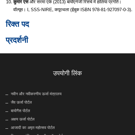
कुमार एस
और सरमा एके (2013) बायोएनेर्जी रिसर्च में हालिया प्रगति।
वॉल्यूम। I, SSS-NIRE, कपूरथला (ईबुक ISBN 978-81-927097-0-3).
रिक्त पद
प्रदर्शनी
उपयोगी लिंक
नवीन और नवीकरणीय ऊर्जा मंत्रालय
जैव ऊर्जा पोर्टल
बायोगैस पोर्टल
अक्षय ऊर्जा पोर्टल
आजादी का अमृत महोत्सव पोर्टल