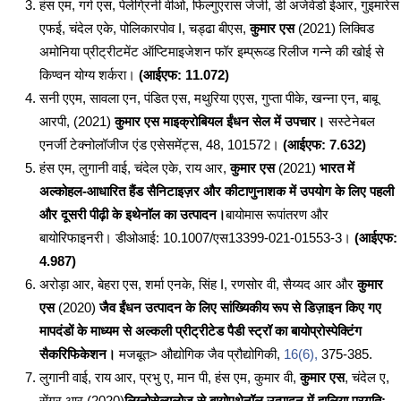
हंस एम, गर्ग एस, पेलेग्रिनी वीओ, फिल्गुएरास जेजी, डी अजेवेडो ईआर, गुइमारेस
एफई, चंदेल एके, पोलिकारपोव I, चड्ढा बीएस,
कुमार एस
(2021) लिक्विड
अमोनिया प्रीट्रीटमेंट ऑप्टिमाइजेशन फॉर इम्प्रूव्ड रिलीज गन्ने की खोई से
किण्वन योग्य शर्करा।
(आईएफ: 11.072)
सनी एएम, सावला एन, पंडित एस, मथुरिया एएस, गुप्ता पीके, खन्ना एन, बाबू
आरपी, (2021)
कुमार एस माइक्रोबियल ईंधन सेल में उपचार।
सस्टेनेबल
एनर्जी टेक्नोलॉजीज एंड एसेसमेंट्स, 48, 101572।
(आईएफ: 7.632)
हंस एम, लुगानी वाई, चंदेल एके, राय आर,
कुमार एस
(2021)
भारत में
अल्कोहल-आधारित हैंड सैनिटाइज़र और कीटाणुनाशक में उपयोग के लिए पहली
और दूसरी पीढ़ी के इथेनॉल का उत्पादन।
बायोमास रूपांतरण और
बायोरिफाइनरी। डीओआई: 10.1007/एस13399-021-01553-3।
(आईएफ:
4.987)
अरोड़ा आर, बेहरा एस, शर्मा एनके, सिंह I, रणसोर वी, सैय्यद आर और
कुमार
एस
(2020)
जैव ईंधन उत्पादन के लिए सांख्यिकीय रूप से डिज़ाइन किए गए
मापदंडों के माध्यम से अल्कली प्रीट्रीटेड पैडी स्ट्रॉ का बायोप्रोस्पेक्टिंग
सैकरिफिकेशन।
मजबूत> औद्योगिक जैव प्रौद्योगिकी,
16(6),
375-385.
लुगानी वाई, राय आर, प्रभु ए, मान पी, हंस एम, कुमार वी,
कुमार एस
, चंदेल ए,
सेंगर आर (2020)
लिग्नोसेल्यूलोज से बायोएथेनॉल उत्पादन में हालिया प्रगति: