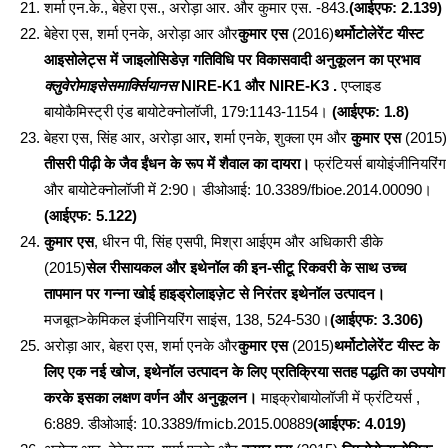
शर्मा एन.के., बेहेरा एस., अरोड़ा आर. और कुमार एस. -843.
(आईएफ: 2.139)
बेहेरा एस, शर्मा एनके, अरोड़ा आर और
कुमार एस
(2016)
थर्मोटोलेरेंट यीस्ट
आइसोलेट्स में जाइलोसिडेज़ गतिविधि पर विकासवादी अनुकूलन का प्रभाव
क्लुवेरोमाइसेसमार्क्सियानस
NIRE-K1 और NIRE-K3 .
एप्लाइड
बायोकैमिस्ट्री एंड बायोटेक्नोलॉजी, 179:1143-1154।
(आईएफ: 1.8)
बेहरा एस, सिंह आर, अरोड़ा आर
,
शर्मा एनके, शुक्ला एम और
कुमार एस
(2015)
तीसरी पीढ़ी के जैव ईंधन के रूप में शैवाल का दायरा।
फ्रंटियर्स बायोइंजीनियरिंग
और बायोटेक्नोलॉजी में 2:90। डीओआई: 10.3389/fbioe.2014.00090।
(आईएफ: 5.122)
कुमार एस
, धीरन पी, सिंह एसपी, मिश्रा आईएम और अधिकारी डीके
(2015)
सेल रीसायकल और इथेनॉल की इन-सीटू रिकवरी के साथ उच्च
तापमान पर गन्ना खोई हाइड्रोलाइज़ेट से निरंतर इथेनॉल उत्पादन।
मजबूत>केमिकल इंजीनियरिंग साइंस, 138, 524-530।
(आईएफ: 3.306)
अरोड़ा आर, बेहरा एस, शर्मा एनके और
कुमार एस
(2015)
थर्मोटोलेरेंट यीस्ट के
लिए एक नई खोज, इथेनॉल उत्पादन के लिए प्रतिक्रिया सतह पद्धति का उपयोग
करके इसका लक्षण वर्णन और अनुकूलन।
माइक्रोबायोलॉजी में फ्रंटियर्स ,
6:889. डीओआई: 10.3389/fmicb.2015.00889
(आईएफ: 4.019)