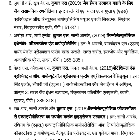
लुगानी वाई, सूच बीएस,
कुमार एस
(2019)
जैव ईंधन उत्पादन बढ़ाने के लिए
जैव रासायनिक रणनीतियां।
इन: रस्तेगरी एए, यादव एएन गुप्ता ए (एड्स)
प्रॉस्पेक्ट्स ऑफ रिन्यूएबल बायोप्रोसेसिंग फ्यूचर एनर्जी सिस्टम्स, स्प्रिंगर
नेचर, स्विट्जरलैंड एजी, पीपी। 51-87।
अरोड़ा आर, शर्मा एनके,
कुमार एस
, सानी आरके, (2019)
लिग्नोसेल्यूलोसिक
इथेनॉल: फीडस्टॉक्स एंड बायोप्रोसेसिंग।
इन: रे आरसी, रामचंद्रन एस (एड्स)
बायोएथेनॉल प्रोडक्शन फ्रॉम खाद्य फसलें: सतत स्रोत, हस्तक्षेप और चुनौतियां,
अकादमिक प्रेस, लंदन, पीपी। 165-185।
बेहरा एस, कौशल्या एस,
कुमार एस
, जफर अली बीएम, (2019)
पोटेंशियल एंड
प्रॉस्पेक्ट्स ऑफ बायोब्यूटेनॉल प्रोडक्शन फ्रॉम एग्रीकल्चरल रेसिड्यूज।
इन:
सिंह एलके, चौधरी जी (एड्स। ) बायोफीडस्टॉक्स और जैव ईंधन में अग्रिम,
वॉल्यूम 3: तरल जैव ईंधन उत्पादन, स्क्रिवेनर पब्लिशिंग एलएलसी, बेवर्ली,
यूएसए, पीपी। 285-318।
राव आर, सानी आरके और
कुमार एस
, (2018)
लिग्नोसेल्यूलोसिक फीडस्टॉक्स
से एक्सट्रीमोफिल्स का उपयोग करके हाइड्रोजन उत्पादन।
इन: सानी आरके,
रथिनम के (एड्स.) एक्सट्रीमोफिलिक बायोप्रोसेसिंग ऑफ लिग्नोसेल्यूलोसिक
फीडस्टॉक्स टू बायोफ्यूल्स, वैल्यू-एडेड प्रोडक्ट्स, एंड यूजेबल पावर, स्प्रिंगर-