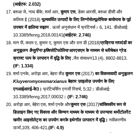
(आईएफ: 2.032)
बरुआ जे, नाथ बीके, शर्मा आर,
कुमार एस
, डेका आरसी, बरुआ डीसी और
कलिता ई (2018)
मूल्यवर्धित उत्पादों के लिए लिग्नोसेल्यूलोसिक बायोमास के पूर्व
उपचार में हालिया रुझान
. ऊर्जा अनुसंधान में फ्रंटियर्स। 6, 141. डीओआई:
10.3389/fenrg.2018.00141
(आईएफ: 2.746)
मान पी, कदम ए, कुमार ए, कुमार एस और दत्त डी (2018)
प्रक्रिया मापदंडों का
अनुकूलन
कैसुरिना इक्विसेटिफोलिया
आरएसएम के माध्यम से ब्लीचेबल ग्रेड
क्राफ्ट पल्प के उत्पादन में वृद्धि के लिए .
जैव संसाधन13 (4), 8802-8813.
(IF: 1.334)
शर्मा एनके, अरोड़ा आर, बेहरा सैंड
कुमार एस
(2017)
का विकासवादी अनुकूलन
Kluyveromycesmarxianus
बेहतर ज़ाइलोज़ उपयोग के लिए
एनआईआरई-के3।
फ्रंटियर्सिन एनर्जी रिसर्च, 5:32। डीओआई:
10.3389/fenrg.2017.00032।
(IF: 2.746)
अरोड़ा आर, बेहेरा एस, शर्मा एनके और
कुमार एस
(2017)
सांख्यिकीय रूप से
डिज़ाइन किए गए विकास और किण्वन माध्यम के माध्यम से उपन्यास थर्मोटोलरेंट
खमीर आइसोलेट्स का उपयोग करके इथेनॉल उत्पादन में वृद्धि।
नवीकरणीय
ऊर्जा,109, 406-421.
(IF: 4.9)