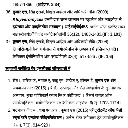
1857-1866।
(आईएफ: 3.34)
कुमार एस
, सिंह एसपी, मिश्रा आईएम और अधिकारी डीके (2009)
Kluyveromyces
एसपी द्वारा उच्च तापमान पर ग्लूकोज और ज़ाइलोज़ से
इथेनॉल और ज़ाइलिटोल उत्पादन। आईआईपीई453.
जर्नल ऑफ़ इंडस्ट्रियल
माइक्रोबायोलॉजी एंड बायोटेक्नोलॉजी 36(12), 1483-1489.
(IF: 3.103)
कुमार एस
, सिंह एसपी, मिश्रा आईएम और अधिकारी डीके (2009)
लिग्नोसेल्यूलोसिक बायोमास से बायोएथेनॉल के उत्पादन में हालिया प्रगति।
केमिकल इंजीनियरिंग और प्रौद्योगिकी 32(4), 517-526 .
(IF: 1.6)
सहकर्मी-समीक्षित गैर-एससीआई पत्रिकाओं में
डैश I, बारिक जे, नायक ए, साहू एम, डेटोज ए, झोंसन ई,
कुमार एस
और
जयबालन आर (2015) इथेनॉल उत्पादन और सेल व्यवहार्यता के तुलनात्मक
अध्ययन: मुक्त कोशिकाएं बनाम स्थिर कोशिकाएं
। रिसर्च जर्नल ऑफ
फार्मास्यूटिकल, बायोलॉजिकल एंड केमिकल साइंसेज, 6(2), 1708-1714।
भटनागर वी.एस., शर्मा एन.आर.,
कुमार एस
(2015)
प्रीट्रीटमेंट ऑफ पैडी
स्ट्रॉ फॉर एन्हांस्ड सैक्रिफिकेशन
। जर्नल ऑफ केमिकल एंड फार्मास्युटिकल
रिसर्च, 7(3), 914-920।