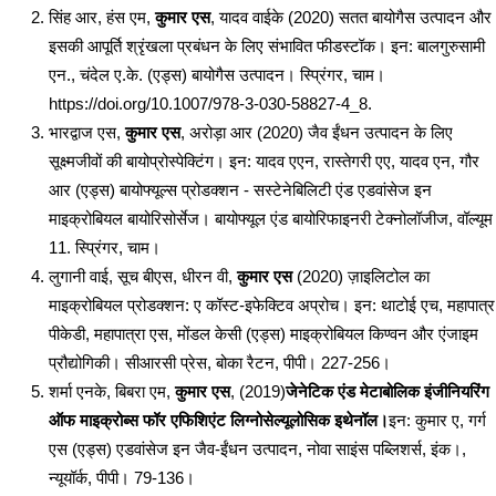
सिंह आर, हंस एम,
कुमार एस
, यादव वाईके (2020) सतत बायोगैस उत्पादन और
इसकी आपूर्ति श्रृंखला प्रबंधन के लिए संभावित फीडस्टॉक। इन: बालगुरुसामी
एन., चंदेल ए.के. (एड्स) बायोगैस उत्पादन। स्प्रिंगर, चाम।
https://doi.org/10.1007/978-3-030-58827-4_8.
भारद्वाज एस,
कुमार एस
, अरोड़ा आर (2020) जैव ईंधन उत्पादन के लिए
सूक्ष्मजीवों की बायोप्रोस्पेक्टिंग। इन: यादव एएन, रास्तेगरी एए, यादव एन, गौर
आर (एड्स) बायोफ्यूल्स प्रोडक्शन - सस्टेनेबिलिटी एंड एडवांसेज इन
माइक्रोबियल बायोरिसोर्सेज। बायोफ्यूल एंड बायोरिफाइनरी टेक्नोलॉजीज, वॉल्यूम
11. स्प्रिंगर, चाम।
लुगानी वाई, सूच बीएस, धीरन वी,
कुमार एस
(2020) ज़ाइलिटोल का
माइक्रोबियल प्रोडक्शन: ए कॉस्ट-इफेक्टिव अप्रोच। इन: थाटोई एच, महापात्र
पीकेडी, महापात्रा एस, मोंडल केसी (एड्स) माइक्रोबियल किण्वन और एंजाइम
प्रौद्योगिकी। सीआरसी प्रेस, बोका रैटन, पीपी। 227-256।
शर्मा एनके, बिबरा एम,
कुमार एस
, (2019)
जेनेटिक एंड मेटाबोलिक इंजीनियरिंग
ऑफ माइक्रोब्स फॉर एफिशिएंट लिग्नोसेल्यूलोसिक इथेनॉल।
इन: कुमार ए, गर्ग
एस (एड्स) एडवांसेज इन जैव-ईंधन उत्पादन, नोवा साइंस पब्लिशर्स, इंक।,
न्यूयॉर्क, पीपी। 79-136।