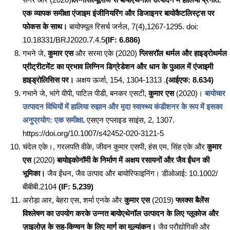
एक व्यापक समीक्षा एंजाइम इंजीनियरिंग और डिजाइनर बायोकैटलिस्ट्स पर
फोकस के साथ।
बायोफ्यूल रिसर्च जर्नल, 7(4),1267-1295. doi:
10.18331/BRJ2020.7.4.5
(IF: 6.886)
गभने जे,
कुमार एस
और सरमा एके (2020)
ग्लिसरॉल थर्मल और हाइड्रोथर्मल
प्रीट्रीटमेंट का प्रभाव लिग्निन डिग्रेडेशन और धान के पुआल में एंजाइमी
हाइड्रोलिसिस पर।
अक्षय ऊर्जा, 154, 1304-1313 .
(आईएफ: 8.634)
गभाने जे, भांगे वीपी, पाटिल पीडी, बनकर एसटी,
कुमार एस
(2020)।
बायोचार
उत्पादन विधियों में हालिया रुझान और मृदा स्वास्थ्य कंडीशनर के रूप में इसका
अनुप्रयोग: एक समीक्षा
.
एसएन एप्लाइड साइंस, 2, 1307.
https://doi.org/10.1007/s42452-020-3121-5
चंदेल एके।, गरलपति वीके, जीवन कुमार एसपी, हंस एम, सिंह एके और
कुमार
एस
(2020)
बायोइकोनॉमी के निर्माण में अक्षय रसायनों और जैव ईंधन की
भूमिका।
जैव ईंधन, जैव उत्पाद और बायोरिफाइनिंग। डीओआई: 10.1002/
बीबीबी.2104
(IF: 5.239)
अरोड़ा आर, बेहरा एस, शर्मा एनके और
कुमार एस
(2019)
फ्लक्स बैलेंस
विश्लेषण का उपयोग करके उन्नत बायोएथेनॉल उत्पादन के लिए ग्लूकोज और
ज़ाइलोज़ के सह-किण्वन के लिए मार्ग का मूल्यांकन।
जैव प्रौद्योगिकी और