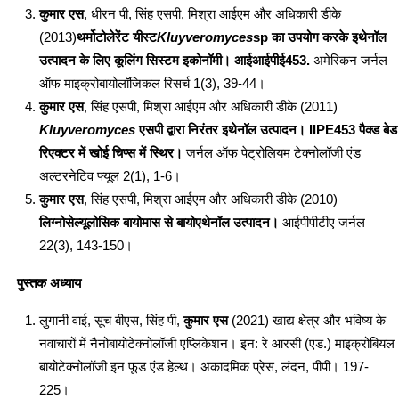
कुमार एस
, धीरन पी, सिंह एसपी, मिश्रा आईएम और अधिकारी डीके
(2013)
थर्मोटोलेरेंट यीस्ट
Kluyveromyces
sp का उपयोग करके इथेनॉल
उत्पादन के लिए कूलिंग सिस्टम इकोनॉमी। आईआईपीई453.
अमेरिकन जर्नल
ऑफ माइक्रोबायोलॉजिकल रिसर्च 1(3), 39-44।
कुमार एस
, सिंह एसपी, मिश्रा आईएम और अधिकारी डीके (2011)
Kluyveromyces
एसपी द्वारा निरंतर इथेनॉल उत्पादन। IIPE453 पैक्ड बेड
रिएक्टर में खोई चिप्स में स्थिर।
जर्नल ऑफ पेट्रोलियम टेक्नोलॉजी एंड
अल्टरनेटिव फ्यूल 2(1), 1-6।
कुमार एस
, सिंह एसपी, मिश्रा आईएम और अधिकारी डीके (2010)
लिग्नोसेल्यूलोसिक बायोमास से बायोएथेनॉल उत्पादन।
आईपीपीटीए जर्नल
22(3), 143-150।
पुस्तक अध्याय
लुगानी वाई, सूच बीएस, सिंह पी,
कुमार एस
(2021) खाद्य क्षेत्र और भविष्य के
नवाचारों में नैनोबायोटेक्नोलॉजी एप्लिकेशन। इन: रे आरसी (एड.) माइक्रोबियल
बायोटेक्नोलॉजी इन फूड एंड हेल्थ। अकादमिक प्रेस, लंदन, पीपी। 197-
225।