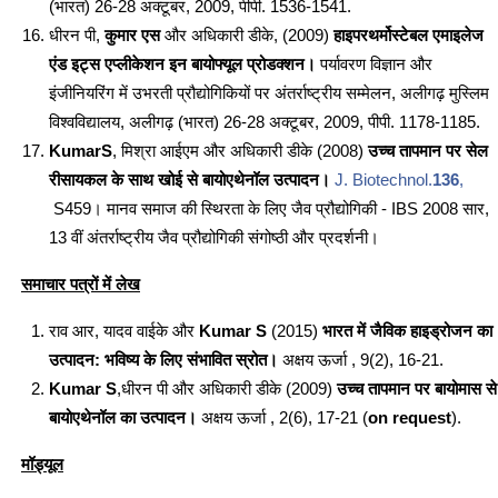
(भारत) 26-28 अक्टूबर, 2009, पीपी. 1536-1541.
धीरन पी,
कुमार एस
और अधिकारी डीके, (2009)
हाइपरथर्मोस्टेबल एमाइलेज
एंड इट्स एप्लीकेशन इन बायोफ्यूल प्रोडक्शन।
पर्यावरण विज्ञान और
इंजीनियरिंग में उभरती प्रौद्योगिकियों पर अंतर्राष्ट्रीय सम्मेलन, अलीगढ़ मुस्लिम
विश्वविद्यालय, अलीगढ़ (भारत) 26-28 अक्टूबर, 2009, पीपी. 1178-1185.
Kumar
S
, मिश्रा आईएम और अधिकारी डीके (2008)
उच्च तापमान पर सेल
रीसायकल के साथ खोई से बायोएथेनॉल उत्पादन।
J. Biotechnol.
136
,
S459। मानव समाज की स्थिरता के लिए जैव प्रौद्योगिकी - IBS 2008 सार,
13 वीं अंतर्राष्ट्रीय जैव प्रौद्योगिकी संगोष्ठी और प्रदर्शनी।
समाचार पत्रों में लेख
राव आर, यादव वाईके और
Kumar S
(2015)
भारत में जैविक हाइड्रोजन का
उत्पादन: भविष्य के लिए संभावित स्रोत।
अक्षय ऊर्जा , 9(2), 16-21.
Kumar S
,धीरन पी और अधिकारी डीके (2009)
उच्च तापमान पर बायोमास से
बायोएथेनॉल का उत्पादन।
अक्षय ऊर्जा , 2(6), 17-21 (
on request
).
मॉड्यूल