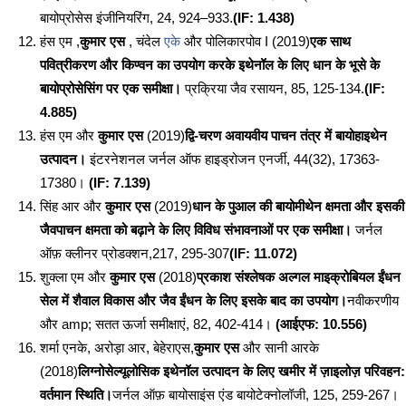
बायोप्रोसेस इंजीनियरिंग, 24, 924–933.
(IF: 1.438)
हंस एम ,
कुमार एस
,
चंदेल
एके
और पोलिकारपोव I (2019)
एक साथ
पवित्रीकरण और किण्वन का उपयोग करके इथेनॉल के लिए धान के भूसे के
बायोप्रोसेसिंग पर एक समीक्षा।
प्रक्रिया जैव रसायन, 85, 125-134.
(IF:
4.885)
हंस एम और
कुमार एस
(2019)
द्वि-चरण अवायवीय पाचन तंत्र में बायोहाइथेन
उत्पादन।
इंटरनेशनल जर्नल ऑफ हाइड्रोजन एनर्जी, 44(32), 17363-
17380।
(IF: 7.139)
सिंह आर और
कुमार एस
(2019)
धान के पुआल की बायोमीथेन क्षमता और इसकी
जैवपाचन क्षमता को बढ़ाने के लिए विविध संभावनाओं पर एक समीक्षा।
जर्नल
ऑफ़ क्लीनर प्रोडक्शन,217, 295-307
(IF: 11.072)
शुक्ला एम और
कुमार एस
(2018)
प्रकाश संश्लेषक अल्गल माइक्रोबियल ईंधन
सेल में शैवाल विकास और जैव ईंधन के लिए इसके बाद का उपयोग।
नवीकरणीय
और amp; सतत ऊर्जा समीक्षाएं, 82, 402-414।
(आईएफ: 10.556)
शर्मा एनके, अरोड़ा आर, बेहेराएस,
कुमार एस
और सानी आरके
(2018)
लिग्नोसेल्यूलोसिक इथेनॉल उत्पादन के लिए खमीर में ज़ाइलोज़ परिवहन:
वर्तमान स्थिति।
जर्नल ऑफ़ बायोसाइंस एंड बायोटेक्नोलॉजी, 125, 259-267।