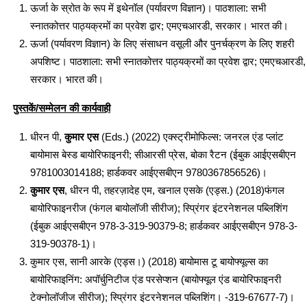
ऊर्जा के स्रोत के रूप में इथेनॉल (पर्यावरण विज्ञान)। पाठशाला: सभी
स्नातकोत्तर पाठ्यक्रमों का प्रवेश द्वार; एमएचआरडी, सरकार। भारत की।
ऊर्जा (पर्यावरण विज्ञान) के लिए संसाधन वसूली और पुनर्चक्रण के लिए शहरी
अपशिष्ट। पाठशाला: सभी स्नातकोत्तर पाठ्यक्रमों का प्रवेश द्वार; एमएचआरडी,
सरकार। भारत की।
पुस्तकें/सम्मेलन की कार्यवाही
धीरन पी,
कुमार एस
(Eds.) (2022) एक्स्ट्रीमोफिल्स: जनरल एंड प्लांट
बायोमास बेस्ड बायोरिफाइनरी; सीआरसी प्रेस, बोका रैटन (ईबुक आईएसबीएन
9781003014188; हार्डकवर आईएसबीएन 9780367856526)।
कुमार एस
, धीरन पी, तहरज़ादेह एम, खनाल एसके (एड्स.) (2018)फंगल
बायोरिफाइनरीज (फंगल बायोलॉजी सीरीज); स्प्रिंगर इंटरनेशनल पब्लिशिंग
(ईबुक आईएसबीएन 978-3-319-90379-8; हार्डकवर आईएसबीएन 978-3-
319-90378-1)।
कुमार एस, सानी आरके (एड्स।) (2018) बायोमास टू बायोफ्यूल्स का
बायोरिफाइनिंग: अपॉर्चुनिटीज एंड परसेप्शन (बायोफ्यूल एंड बायोरिफाइनरी
टेक्नोलॉजीज सीरीज); स्प्रिंगर इंटरनेशनल पब्लिशिंग। -319-67677-7)।