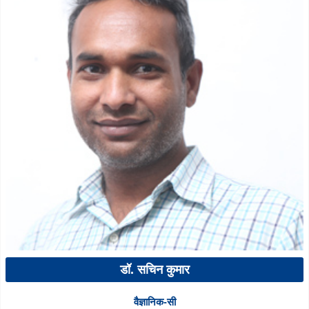
डॉ. सचिन कुमार
वैज्ञानिक-सी