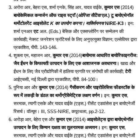
अरोरा आर, बेहरा एस, शर्मा एनके, सिंह आर, यादव वाईके,
कुमार एस
(2014)
बायोकेमिकल कन्वर्जन ऑफ राइस स्ट्रॉ (
ओरिजा सैटिवा
एल.) टू बायोएथेनॉल
थर्मोटोलरेंट आइसोलेट
K का उपयोग करना। मार्क्सियनस
NIRE-K3
। इन:
शर्मा एनआर
एट
अल. (Eds.) बेसिक और एक्सप्लोरिंग पर सम्मेलन की
कार्यवाही; नेक्स्ट जनरेशन फ्रंटियर्स के लिए अनुप्रयुक्त विज्ञान; एल्सेवियर द्वारा
प्रकाशित, पीपी. 143-146.
शुक्ला एम, महाजन आर,
कुमार एस
(2014)
बायोमास आधारित बायोरिफाइनरीज:
जैव ईंधन के किफायती उत्पादन
के लिए एक आशाजनक अवधारणा।
खाद्य और
ईंधन के लिए जैव प्रौद्योगिकी में हालिया प्रगति पर संगोष्ठी की कार्यवाही;
टेरी
आईएचसी, नई दिल्ली द्वारा प्रकाशित, पीपी. 84-100।
पुनिया आर और
कुमार एस
(2014)
गैसीकरण और पाइरोलिसिस फीडस्टॉक के
रूप में लकड़ी के डंठल का थर्मोग्रैविमेट्रिक लक्षण वर्णन।
इन:
कुमार एस
,
सरमाक, त्यागी एसके और यादव वाईके (एड्स.) रीसेंट एडवांसेस इन बायोएनेर्जी
रिसर्च। वॉल्यूम। III, SSS-NIRE, कपूरथला, pp.2-12.
अरोड़ा आर, बेहेरा एस और
कुमार एस
(2014)
आइसोलेट्स द्वारा बायोएथेनॉल
उत्पादन के लिए किण्वन दक्षता का तुलनात्मक अध्ययन।
इन:
कुमार एस
,
सरमाक, त्यागी एसके और यादव वाईके (एड्स.) रीसेंट एडवांसेस इन बायोएनेर्जी