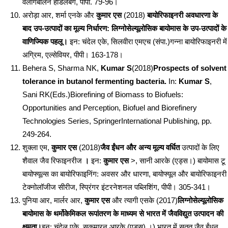
वर्लागबर्लिन हीडलबर्ग, पीपी. 79-96।
अरोड़ा आर, शर्मा एनके और
कुमार एस
(2018)
बायोरिफाइनरी अवधारणा के
बाद उप-उत्पादों का मूल्य निर्धारण: लिग्नोसेल्यूलोसिक बायोमास के उप-उत्पादों के
वाणिज्यिक पहलू।
इन: चंदेल एके, सिलवीरा एमएच (संपा.)गन्ना बायोरिफाइनरी में
अग्रिम, एल्सेवियर, पीपी। 163-178।
Behera S, Sharma NK,
Kumar S
(2018)
Prospects of solvent
tolerance in butanol fermenting bacteria.
In:
Kumar S
,
Sani RK(Eds.)Biorefining of Biomass to Biofuels:
Opportunities and Perception, Biofuel and Biorefinery
Technologies Series, SpringerInternational Publishing, pp.
249-264.
शुक्ला एम,
कुमार एस
(2018)
जैव ईंधन और अन्य मूल्य वर्धित
उत्पादों के लिए
शैवाल जैव रिफाइनरीज
।
इन:
कुमार एस
>, सानी आरके (एड्स।) बायोमास टू
बायोफ्यूल्स का बायोरिफाइनिंग: अवसर और धारणा, बायोफ्यूल और बायोरिफाइनरी
टेक्नोलॉजीज सीरीज, स्प्रिंगर इंटरनेशनल पब्लिशिंग, पीपी। 305-341।
पुनिया आर, मार्लर आर,
कुमार एस
और त्यागी एसके (2017)
लिग्नोसेल्यूलोसिक
बायोमास के थर्मोकेमिकल रूपांतरण के माध्यम से भारत में जैवविद्युत उत्पादन की
क्षमता।
इन: चंदेल एके, सुकुमारन आरके (एड्स) ।) भारत में सतत जैव ईंधन